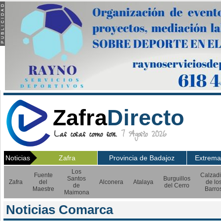
Zafra
Directo
Las cosas como son.
7 Agosto 2026
Noticias
Zafra
Provincia de Badajoz
Extrema
Los
Fuente
Calzadi
Santos
Burguillos
Zafra
del
Alconera
Atalaya
de lo
de
del Cerro
Maestre
Barro
Maimona
Noticias Comarca