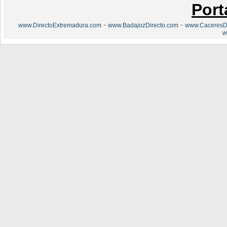
Port
-
-
www.DirectoExtremadura.com
www.BadajozDirecto.com
www.CaceresDi
w