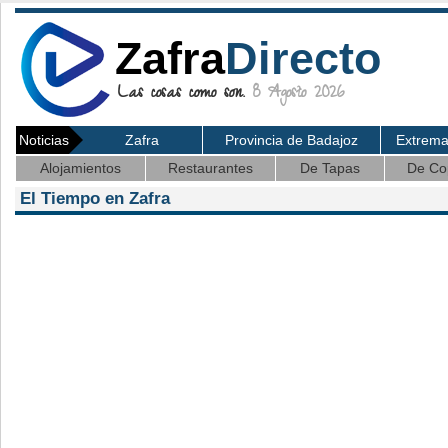
Zafra
Directo
Las cosas como son.
8 Agosto 2026
Noticias
Zafra
Provincia de Badajoz
Extrem
Alojamientos
Restaurantes
De Tapas
De Co
El Tiempo en Zafra