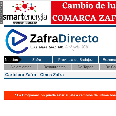
Zafra
Directo
Las cosas como son.
6 Agosto 2026
Noticias
Zafra
Provincia de Badajoz
Extrem
Alojamientos
Restaurantes
De Tapas
De Co
Cartelera Zafra - Cines Zafra
* La Programación puede estar sujeta a cambios de última hor