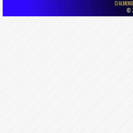
C/ALMEND
©