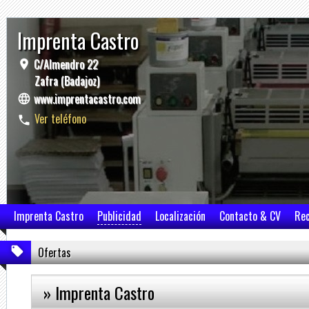
Imprenta Castro
C/Almendro 22
Zafra (Badajoz)
www.imprentacastro.com
Ver teléfono
Imprenta Castro
Publicidad
Localización
Contacto & CV
Re
Ofertas
» Imprenta Castro