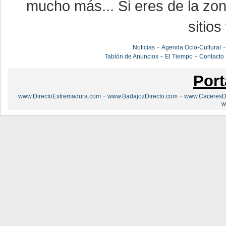
mucho más... Si eres de la zona
sitios
-
Noticias
Agenda Ocio-Cultural
-
-
Tablón de Anuncios
El Tiempo
Contacto
Port
-
-
www.DirectoExtremadura.com
www.BadajozDirecto.com
www.CaceresDi
w