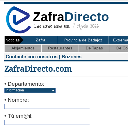
Zafra
Directo
Las cosas como son.
7 Agosto 2026
Noticias
Zafra
Provincia de Badajoz
Extrem
Alojamientos
Restaurantes
De Tapas
De Co
Contacte con nosotros | Buzones
ZafraDirecto.com
• Departamento:
• Nombre:
• Tú em@il: