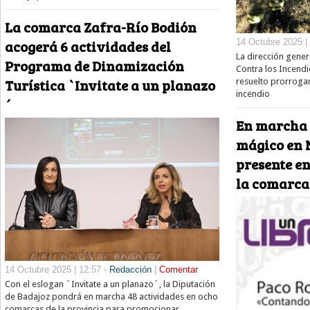
La comarca Zafra-Río Bodión
acogerá 6 actividades del
14 Octubre 2025 |
La dirección gener
Programa de Dinamización
Contra los Incendi
Turística `Invitate a un planazo
resuelto prorrogar
incendio
´
En marcha 
mágico en 
presente en
la comarca
14 Octubre 2025 | 12:57 -
Redacción
|
Comentar
Con el eslogan ´Invitate a un planazo´, la Diputación
de Badajoz pondrá en marcha 48 actividades en ocho
comarcas de la provincia para promocionar