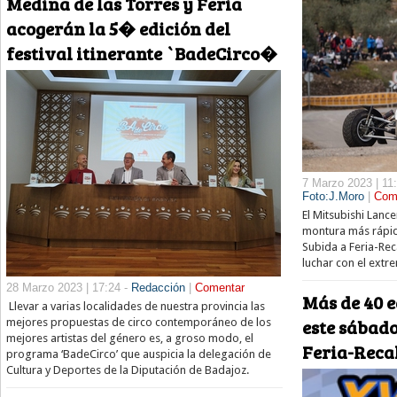
Medina de las Torres y Feria
acogerán la 5� edición del
festival itinerante `BadeCirco�
7 Marzo 2023 | 11
Foto:J.Moro
|
Com
El Mitsubishi Lance
montura más rápid
Subida a Feria-Rec
luchar con el ext
28 Marzo 2023 | 17:24 -
Redacción
|
Comentar
Más de 40 
Llevar a varias localidades de nuestra provincia las
este sábado
mejores propuestas de circo contemporáneo de los
mejores artistas del género es, a groso modo, el
Feria-Reca
programa ‘BadeCirco’ que auspicia la delegación de
Cultura y Deportes de la Diputación de Badajoz.