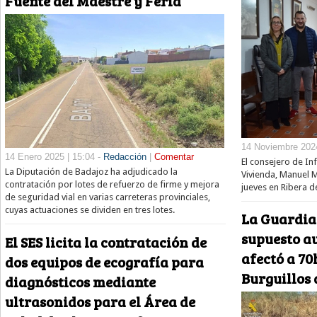
Fuente del Maestre y Feria
14 Noviembre 2024
14 Enero 2025 | 15:04 -
Redacción
|
Comentar
El consejero de In
La Diputación de Badajoz ha adjudicado la
Vivienda, Manuel M
contratación por lotes de refuerzo de firme y mejora
jueves en Ribera de
de seguridad vial en varias carreteras provinciales,
cuyas actuaciones se dividen en tres lotes.
La Guardia 
supuesto au
El SES licita la contratación de
afectó a 70
dos equipos de ecografía para
Burguillos 
diagnósticos mediante
ultrasonidos para el Área de