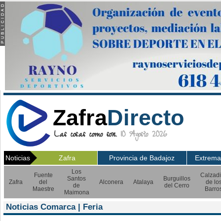
Zafra
Directo
Las cosas como son.
10 Agosto 2026
Noticias
Zafra
Provincia de Badajoz
Extrema
Los
Fuente
Calzadi
Santos
Burguillos
Zafra
del
Alconera
Atalaya
de lo
de
del Cerro
Maestre
Barro
Maimona
Noticias Comarca | Feria