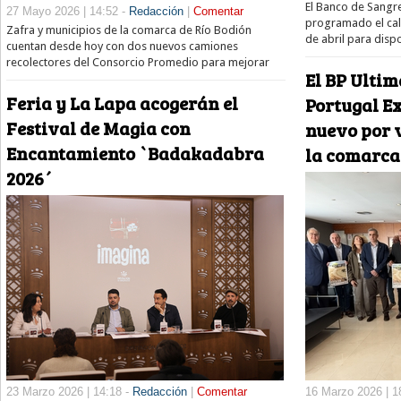
El Banco de Sangr
27 Mayo 2026 | 14:52 -
Redacción
|
Comentar
programado el cal
Zafra y municipios de la comarca de Río Bodión
de abril para disp
cuentan desde hoy con dos nuevos camiones
recolectores del Consorcio Promedio para mejorar
El BP Ultim
Feria y La Lapa acogerán el
Portugal E
Festival de Magia con
nuevo por v
Encantamiento `Badakadabra
la comarca
2026´
23 Marzo 2026 | 14:18 -
Redacción
|
Comentar
16 Marzo 2026 | 1