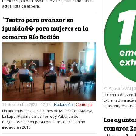
Hemoterapia del Hospital de Zafra, eliminando así la
actual lista de espera.
`Teatro para avanzar en
igualdad� para mujeres en la
comarca Río Bodión
21 Agosto 2023 | 
El Centro de Atenc
Extremadura activa
19 Septiembre 2023 | 12:17 -
Redacción
|
Comentar
altas temperaturas
Un año más, las asociaciones de Mujeres de Atalaya,
La Lapa, Medina de las Torres y Valverde de
Los ayunta
Burguillos se unen para continuar con el camino
comarca Za
iniciado en 2019