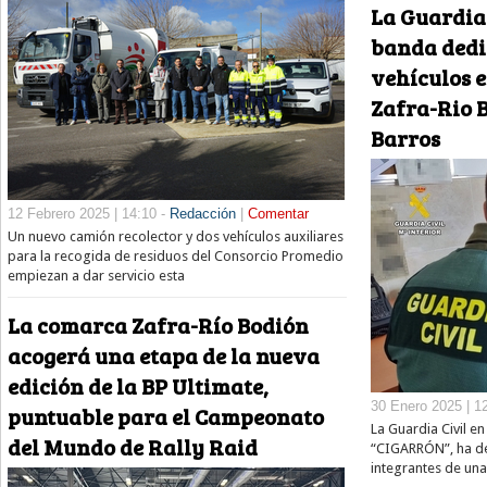
La Guardia 
banda dedi
vehículos 
Zafra-Rio B
Barros
12 Febrero 2025 | 14:10 -
Redacción
|
Comentar
Un nuevo camión recolector y dos vehículos auxiliares
para la recogida de residuos del Consorcio Promedio
empiezan a dar servicio esta
La comarca Zafra-Río Bodión
acogerá una etapa de la nueva
edición de la BP Ultimate,
30 Enero 2025 | 1
puntuable para el Campeonato
La Guardia Civil e
del Mundo de Rally Raid
“CIGARRÓN”, ha det
integrantes de una