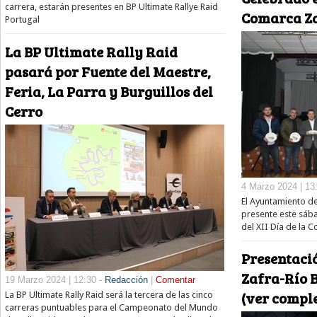
carrera, estarán presentes en BP Ultimate Rallye Raid
Comarca Za
Portugal
La BP Ultimate Rally Raid
pasará por Fuente del Maestre,
Feria, La Parra y Burguillos del
Cerro
4 Marzo 2024 | 13
El Ayuntamiento d
presente este sáb
del XII Día de la 
Presentaci
Zafra-Río B
19 Marzo 2024 | 12:30 -
Redacción
|
Comentar
(ver compl
La BP Ultimate Rally Raid será la tercera de las cinco
carreras puntuables para el Campeonato del Mundo