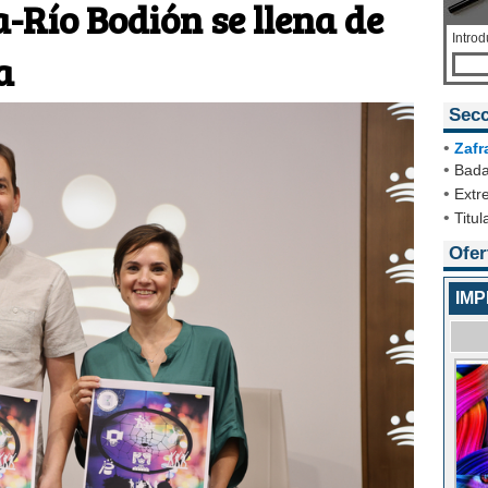
-Río Bodión se llena de
Introd
a
Secc
•
Zafr
•
Bada
•
Extr
•
Titul
Ofer
IM