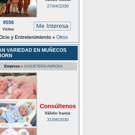
27/04/2030
9556
Me Interesa
Visitas
Ocio y Entretenimiento »
Otros
AN VARIEDAD EN MUÑECOS
BORN
Empresa
»
JUGUETERÍA ANROGA
Consúltenos
Válido hasta
:
31/08/2030