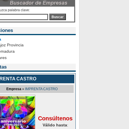
uzca palabra clave:
Buscar
iones
a
joz Provincia
emadura
ares
tas
PRENTA CASTRO
Empresa
»
IMPRENTA CASTRO
Consúltenos
Válido hasta
: