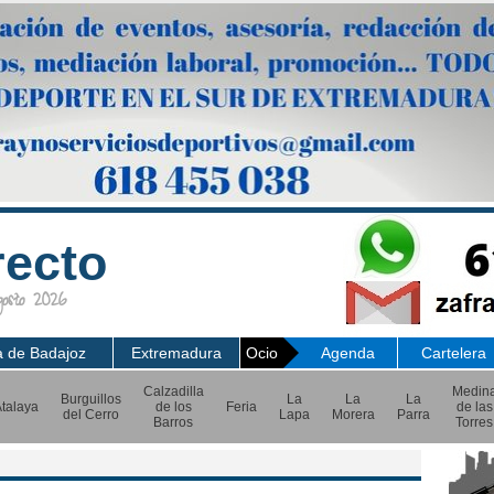
recto
sto 2026
a de Badajoz
Extremadura
Ocio
Agenda
Cartelera
Calzadilla
Medin
Burguillos
La
La
La
talaya
de los
Feria
de las
del Cerro
Lapa
Morera
Parra
Barros
Torres