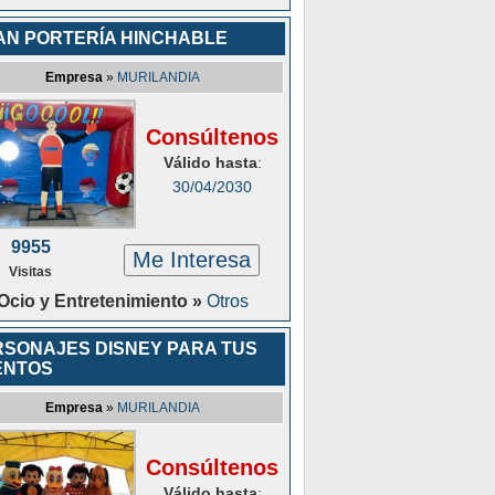
AN PORTERÍA HINCHABLE
Empresa
»
MURILANDIA
Consúltenos
Válido hasta
:
30/04/2030
9955
Me Interesa
Visitas
Ocio y Entretenimiento »
Otros
SONAJES DISNEY PARA TUS
ENTOS
Empresa
»
MURILANDIA
Consúltenos
Válido hasta
: