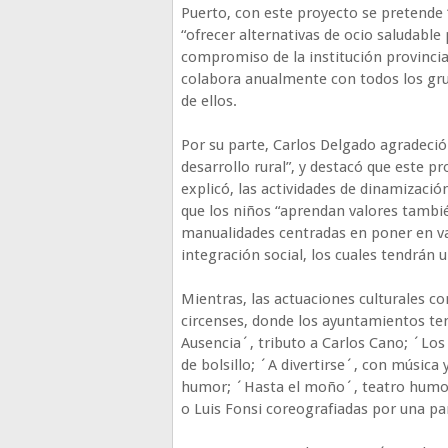
Puerto, con este proyecto se pretende “
“ofrecer alternativas de ocio saludable 
compromiso de la institución provincial
colabora anualmente con todos los gru
de ellos.
Por su parte, Carlos Delgado agradeció 
desarrollo rural”, y destacó que este pr
explicó, las actividades de dinamización
que los niños “aprendan valores también 
manualidades centradas en poner en va
integración social, los cuales tendrán 
Mientras, las actuaciones culturales co
circenses, donde los ayuntamientos ten
Ausencia´, tributo a Carlos Cano; ´Los 
de bolsillo; ´A divertirse´, con música
humor; ´Hasta el moño´, teatro humor
o Luis Fonsi coreografiadas por una par