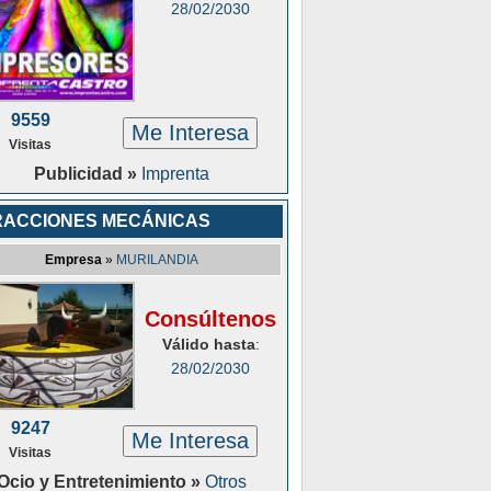
28/02/2030
9559
Me Interesa
Visitas
Publicidad »
Imprenta
RACCIONES MECÁNICAS
Empresa
»
MURILANDIA
Consúltenos
Válido hasta
:
28/02/2030
9247
Me Interesa
Visitas
Ocio y Entretenimiento »
Otros