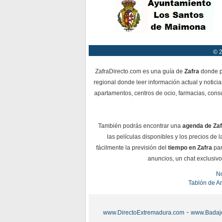
© 2
ZafraDirecto.com es una guía de
Zafra
donde po
regional donde leer información actual y notici
apartamentos, centros de ocio, farmacias, consu
También podrás encontrar una
agenda de Zaf
las películas disponibles y los precios de
fácilmente la previsión del
tiempo en Zafra
par
anuncios, un chat exclusivo 
No
Tablón de A
-
www.DirectoExtremadura.com
www.Badaj