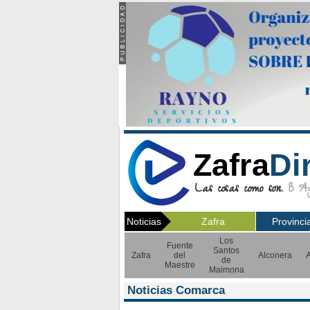
Zafra
Di
Las cosas como son.
8 Ago
Noticias
Zafra
Provinci
Los
Fuente
Santos
Zafra
del
Alconera
A
de
Maestre
Maimona
Noticias Comarca