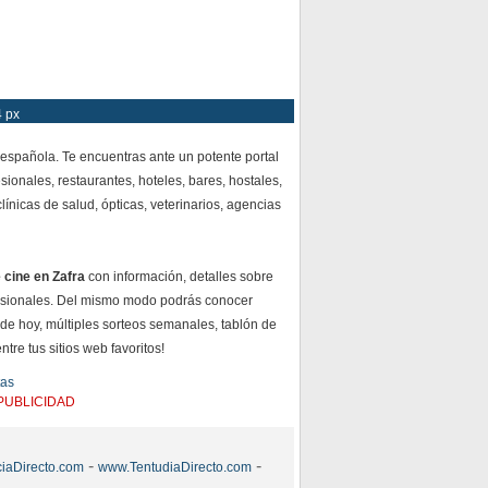
4 px
española. Te encuentras ante un potente portal
ionales, restaurantes, hoteles, bares, hostales,
ínicas de salud, ópticas, veterinarios, agencias
 cine en Zafra
con información, detalles sobre
esionales. Del mismo modo podrás conocer
 de hoy, múltiples sorteos semanales, tablón de
tre tus sitios web favoritos!
tas
PUBLICIDAD
-
-
iaDirecto.com
www.TentudiaDirecto.com