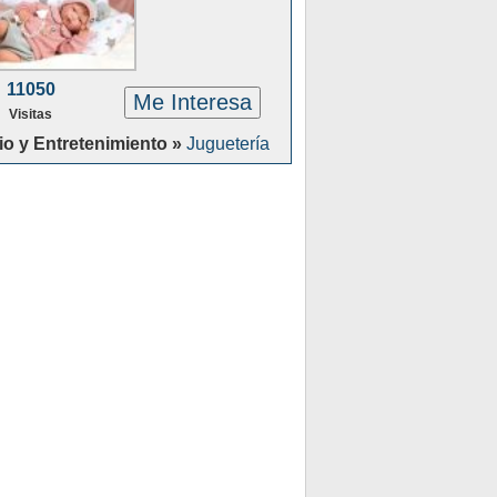
11050
Me Interesa
Visitas
io y Entretenimiento »
Juguetería