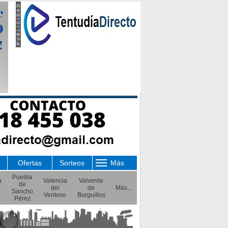
Ofertas
Sorteos
Más
Puebla
a
Valencia
Valverde
de
del
de
Más...
Sancho
Ventoso
Burguillos
Pérez