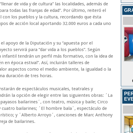
llenar de vida y de cultura” las localidades, además de
GR
para todas las franjas de edad”. Por último, reiteró el
 con los pueblos y la cultura, recordando que ésta
pos de acción local aportando 32.000 euros a cada uno
el apoyo de la Diputación y su “apuesta por el
oyecto servirá para “dar vida a los pueblos”. Según
 infantil tendrán un perfil más formativo, con la idea de
en época estival”. Así, incluirán talleres de
lor aspectos como el medio ambiente, la igualdad o la
una duración de tres horas.
nstarán de espectáculos musicales, teatrales y
PER
drán la opción de elegir entre las siguientes obras: ´La
EV
payasos bailarines´, con teatro, música y baile; Circo
 y cuatro bailarines; ´El hombre bala´, espectáculo de
ístico; y ´Alberto Arroyo´, canciones de Marc Anthony
eja de bailarines.