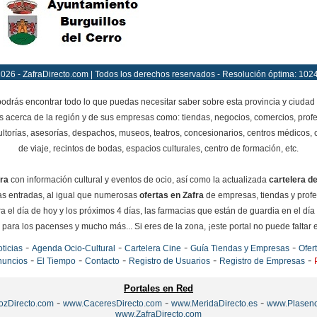
026 - ZafraDirecto.com | Todos los derechos reservados - Resolución óptima: 102
drás encontrar todo lo que puedas necesitar saber sobre esta provincia y ciudad 
as acerca de la región y de sus empresas como: tiendas, negocios, comercios, profes
ltorías, asesorías, despachos, museos, teatros, concesionarios, centros médicos, cl
de viaje, recintos de bodas, espacios culturales, centro de formación, etc.
ra
con información cultural y eventos de ocio, así como la actualizada
cartelera de
 las entradas, al igual que numerosas
ofertas en Zafra
de empresas, tiendas y prof
a el día de hoy y los próximos 4 días, las farmacias que están de guardia en el día
para los pacenses y mucho más... Si eres de la zona, ¡este portal no puede faltar en
-
-
-
-
ticias
Agenda Ocio-Cultural
Cartelera Cine
Guía Tiendas y Empresas
Ofer
-
-
-
-
-
nuncios
El Tiempo
Contacto
Registro de Usuarios
Registro de Empresas
Portales en Red
-
-
-
ozDirecto.com
www.CaceresDirecto.com
www.MeridaDirecto.es
www.Plasenc
www.ZafraDirecto.com