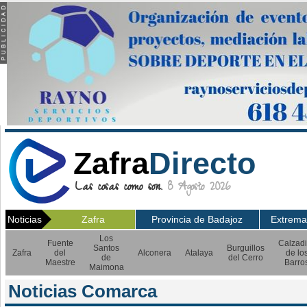
Zafra
Directo
Las cosas como son.
8 Agosto 2026
Noticias
Zafra
Provincia de Badajoz
Extrema
Los
Fuente
Calzadi
Santos
Burguillos
Zafra
del
Alconera
Atalaya
de lo
de
del Cerro
Maestre
Barro
Maimona
Noticias Comarca