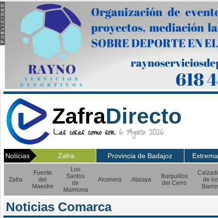
Zafra
Directo
Las cosas como son.
6 Agosto 2026
Noticias
Zafra
Provincia de Badajoz
Extrema
Los
Fuente
Calzadi
Santos
Burguillos
Zafra
del
Alconera
Atalaya
de lo
de
del Cerro
Maestre
Barro
Maimona
Noticias Comarca