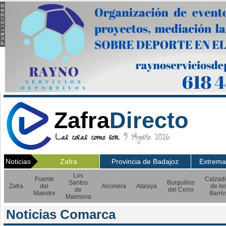
Zafra
Directo
Las cosas como son.
9 Agosto 2026
Noticias
Zafra
Provincia de Badajoz
Extrema
Los
Fuente
Calzadi
Santos
Burguillos
Zafra
del
Alconera
Atalaya
de lo
de
del Cerro
Maestre
Barro
Maimona
Noticias Comarca