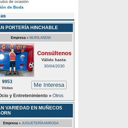
ulos de ocasión
ión de Boda
tas
N PORTERÍA HINCHABLE
Empresa
»
MURILANDIA
Consúltenos
Válido hasta
:
30/04/2030
9953
Me Interesa
Visitas
Ocio y Entretenimiento »
Otros
N VARIEDAD EN MUÑECOS
BORN
Empresa
»
JUGUETERÍA ANROGA