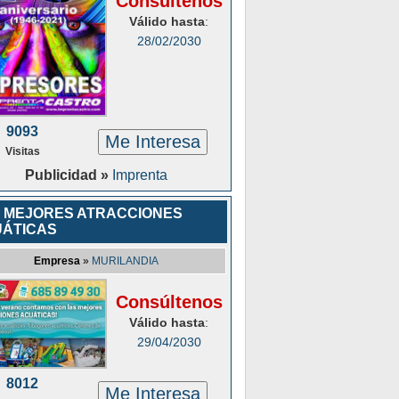
Consúltenos
Válido hasta
:
28/02/2030
9093
Me Interesa
Visitas
Publicidad »
Imprenta
 MEJORES ATRACCIONES
ÁTICAS
Empresa
»
MURILANDIA
Consúltenos
Válido hasta
:
29/04/2030
8012
Me Interesa