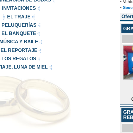
•
Vehíc
•
Secc
INVITACIONES
Ofer
EL TRAJE
PELUQUERÍAS
GRA
EL BANQUETE
MÚSICA Y BAILE
EL REPORTAJE
LOS REGALOS
VIAJE, LUNA DE MIEL
GRA
RE