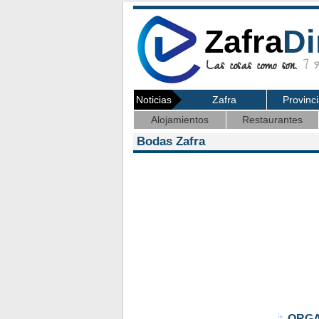
Zafra
Di
Las cosas como son.
7 Ag
Noticias
Zafra
Provinc
Alojamientos
Restaurantes
Bodas Zafra
ORGA