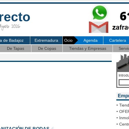
recto
osto 2026
ia de Badajoz
Extremadura
Ocio
Agenda
Cartelera
De Tapas
De Copas
Tiendas y Empresas
Servi
Introd
Emp
•
Tien
•
OFE
•
Inmob
•
Cent
NIZACIÓN DE BODAS