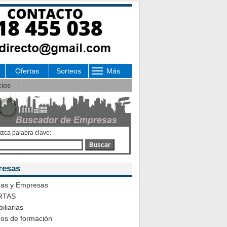
Ofertas
Sorteos
Más
cios
uzca palabra clave:
Buscar
resas
das y Empresas
RTAS
iliarias
ros de formación