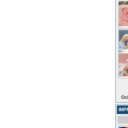
Oci
IMP