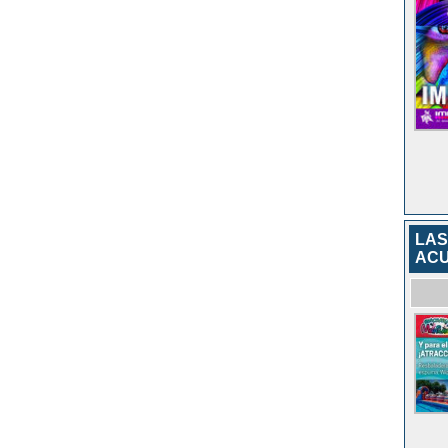
LAS
ACU