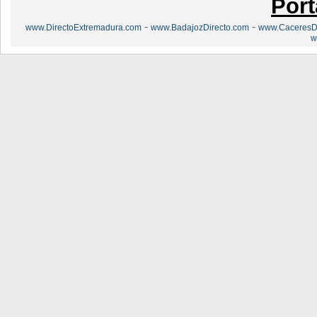
Port
-
-
www.DirectoExtremadura.com
www.BadajozDirecto.com
www.CaceresDi
w