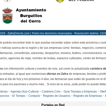
026 - ZafraDirecto.com | Todos los derechos reservados - Resolución óptima: 102
 podrás encontrar todo lo que puedas necesitar saber sobre esta provincia y ciu
y noticias acerca de la región y de sus empresas como: tiendas, negocios, comercio
farmacias, consultorías, asesorías, despachos, museos, teatros, concesionarios, ce
narios, agencias de viaje, recintos de bodas, espacios culturales, centro de formació
ra
con información cultural y eventos de ocio, así como la actualizada
cartelera de
 las entradas, al igual que numerosas
ofertas en Zafra
de empresas, tiendas y prof
ra el día de hoy y los próximos 4 días, las farmacias que están de guardia en el d
o para los pacenses y mucho más... Si eres de la zona, ¡este portal no puede faltar e
-
-
-
-
ticias
Agenda Ocio-Cultural
Cartelera Cine
Guía Tiendas y Empresas
Ofer
-
-
-
-
-
nuncios
El Tiempo
Contacto
Registro de Usuarios
Registro de Empresas
Portales en Red