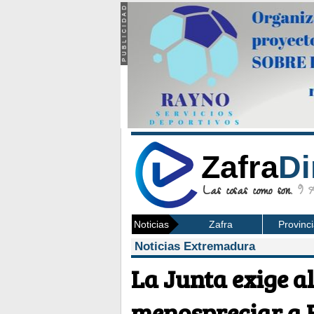
Zafra
Di
Las cosas como son.
9 Ag
Noticias
Zafra
Provinc
Noticias Extremadura
La Junta exige al
menospreciar a 