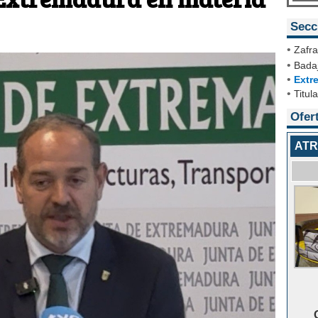
Secc
•
Zafra
•
Badaj
•
Extr
•
Titul
Ofer
ATR