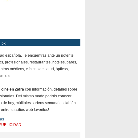
4 px
dad española. Te encuentras ante un potente
s, profesionales, restaurantes, hoteles, bares,
ntros médicos, clínicas de salud, ópticas,
n, etc.
 cine en Zafra
con información, detalles sobre
esionales. Del mismo modo podrás conocer
ía de hoy, múltiples sorteos semanales, tablón
ntre tus sitios web favoritos!
tas
PUBLICIDAD