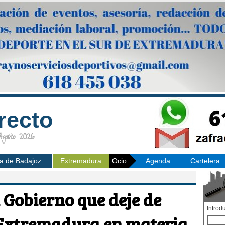
recto
osto 2026
ia de Badajoz
Extremadura
Ocio
Agenda
Cartelera
 Gobierno que deje de
Introd
Extremadura en materia