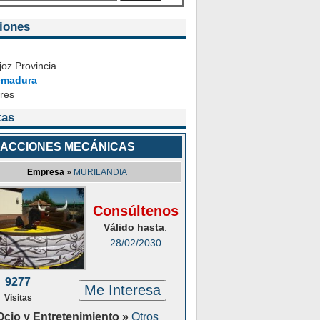
iones
oz Provincia
emadura
ares
tas
ACCIONES MECÁNICAS
Empresa
»
MURILANDIA
Consúltenos
Válido hasta
:
28/02/2030
9277
Me Interesa
Visitas
Ocio y Entretenimiento »
Otros