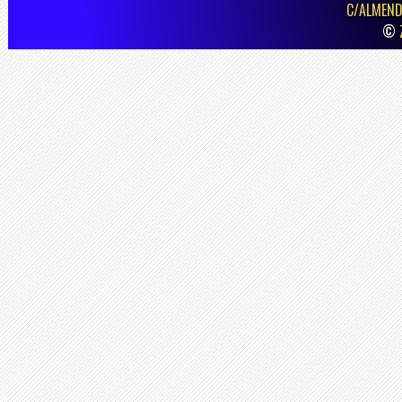
C/ALMEND
©