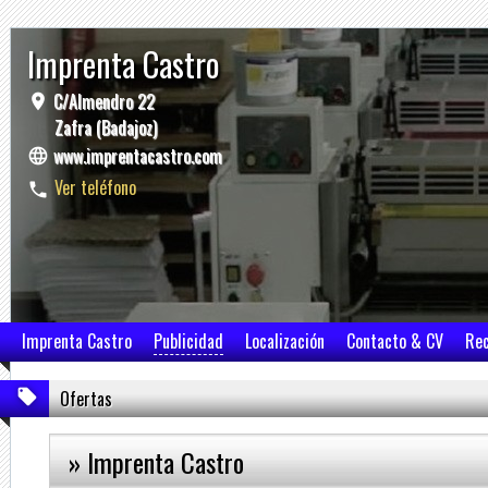
Imprenta Castro
C/Almendro 22
Zafra (Badajoz)
www.imprentacastro.com
Ver teléfono
Imprenta Castro
Publicidad
Localización
Contacto & CV
Re
Ofertas
» Imprenta Castro