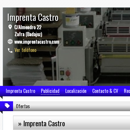
Imprenta Castro
C/Almendro 22
Zafra (Badajoz)
www.imprentacastro.com
Ver teléfono
Imprenta Castro
Publicidad
Localización
Contacto & CV
Re
Ofertas
» Imprenta Castro