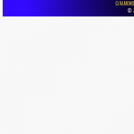
C/ALMEND
©