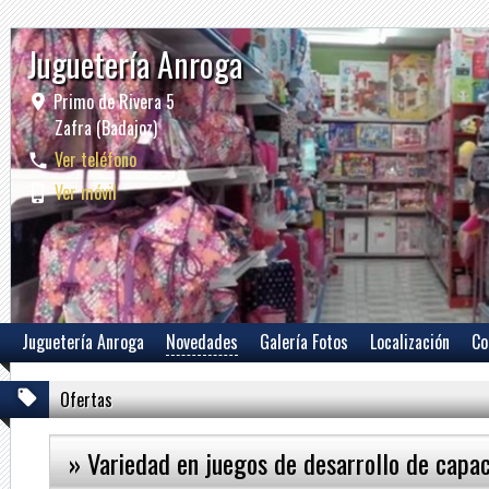
Juguetería Anroga
Primo de Rivera 5
Zafra (Badajoz)
Ver teléfono
Ver móvil
Juguetería Anroga
Novedades
Galería Fotos
Localización
Co
Ofertas
» Variedad en juegos de desarrollo de capa