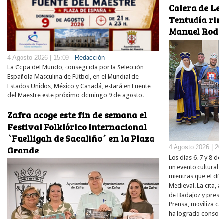
Calera de Le
Tentudía ri
Manuel Rod
4 Agosto 2026 | 15:09 -
Redacción
La Copa del Mundo, conseguida por la Selección
Española Masculina de Fútbol, en el Mundial de
Estados Unidos, México y Canadá, estará en Fuente
del Maestre este próximo domingo 9 de agosto.
Zafra acoge este fin de semana el
Festival Folklórico Internacional
`Fuelligah de Sacaliño´ en la Plaza
4 Agosto 2026 | 2
Grande
Los días 6, 7 y 8
un evento cultura
mientras que el dí
Medieval. La cita,
de Badajoz y pre
Prensa, moviliza 
ha logrado consol