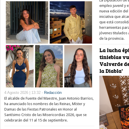
La Diputación de 
empleo juvenil y e
nueva edición del
iniciativa que alc
que está consolid
herramientas para
jóvenes titulados 
de la provincia.
La lucha épi
tinieblas v
Valverde de
la Diabla'
4 Agosto 2026 | 13:32 -
Redacción
El alcalde de Fuente del Maestre, Juan Antonio Barrios,
ha anunciado los nombres de las Reinas, Míster y
Damas de las Fiestas Patronales en Honor al
Santísimo Cristo de las Misericordias 2026, que se
celebrarán del 11 al 15 de septiembre.