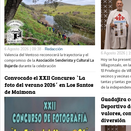
6 Agosto 2026 | 09:38 -
Redacción
6 Agosto 2026 | 1
Valencia del Ventoso reconocerá la trayectoria y el
Hoy se ha present
compromiso de la
Asociación Senderista y Cultural La
Villagonzalo, en l
Bujarda
durante la celebración
‘El Privilegio de V
vecinos y vecinas
Convocado el XXII Concurso `La
tantas y tantas 
foto del verano 2026´ en Los Santos
de la independenc
de Maimona
Guadajira c
Deportivo 
valores, co
diversión