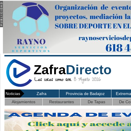
Zafra
Directo
Las cosas como son.
8 Agosto 2026
Noticias
Zafra
Provincia de Badajoz
Extrem
Alojamientos
Restaurantes
De Tapas
De Co