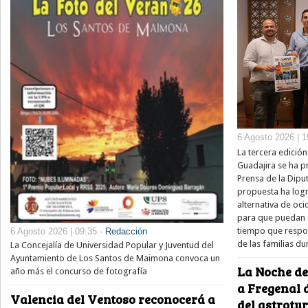
6 Agosto 2026 | 1
La tercera edició
Guadajira se ha p
Prensa de la Diput
propuesta ha log
alternativa de oci
para que puedan d
tiempo que respon
6 Agosto 2026 | 09:35 -
Redacción
de las familias du
La Concejalía de Universidad Popular y Juventud del
Ayuntamiento de Los Santos de Maimona convoca un
La Noche de
año más el concurso de fotografía
a Fregenal d
Valencia del Ventoso reconocerá a
del astrotu