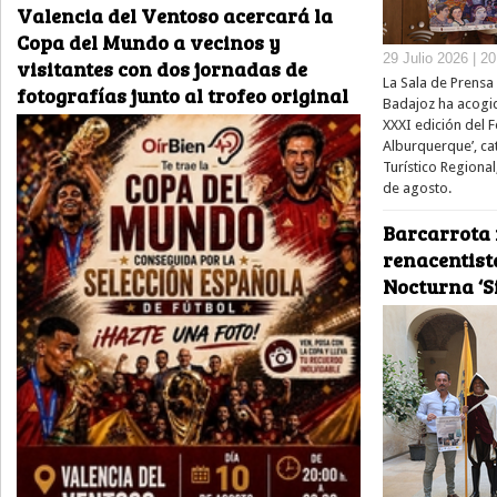
Valencia del Ventoso acercará la
Copa del Mundo a vecinos y
29 Julio 2026 | 2
visitantes con dos jornadas de
La Sala de Prensa 
fotografías junto al trofeo original
Badajoz ha acogid
XXXI edición del Fe
Alburquerque’, ca
Turístico Regional
de agosto.
Barcarrota 
renacentista
Nocturna ‘Si