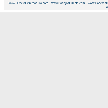
-
-
www.DirectoExtremadura.com
www.BadajozDirecto.com
www.CaceresDi
w