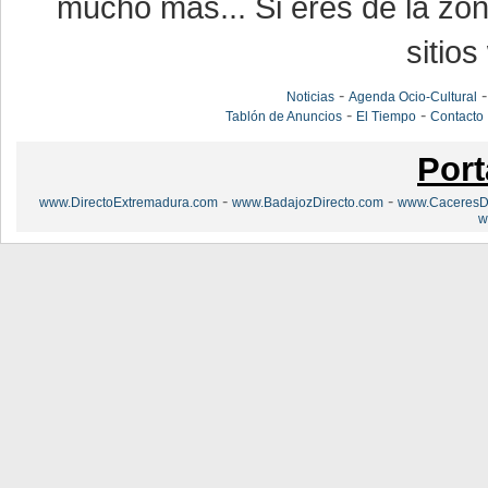
mucho más... Si eres de la zona
sitios
-
Noticias
Agenda Ocio-Cultural
-
-
Tablón de Anuncios
El Tiempo
Contacto
Port
-
-
www.DirectoExtremadura.com
www.BadajozDirecto.com
www.CaceresDi
w