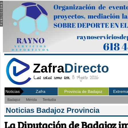
Zafra
Directo
Las cosas como son.
8 Agosto 2026
Noticias
Zafra
Provincia de Badajoz
Extrem
Badajoz
Mérida
Tentudia
Noticias Badajoz Provincia
La Diputación de Badajoz i