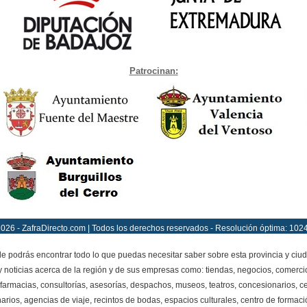
Patrocinan:
026 - ZafraDirecto.com | Todos los derechos reservados - Resolución óptima: 102
 podrás encontrar todo lo que puedas necesitar saber sobre esta provincia y ciu
y noticias acerca de la región y de sus empresas como: tiendas, negocios, comercio
farmacias, consultorías, asesorías, despachos, museos, teatros, concesionarios, ce
narios, agencias de viaje, recintos de bodas, espacios culturales, centro de formació