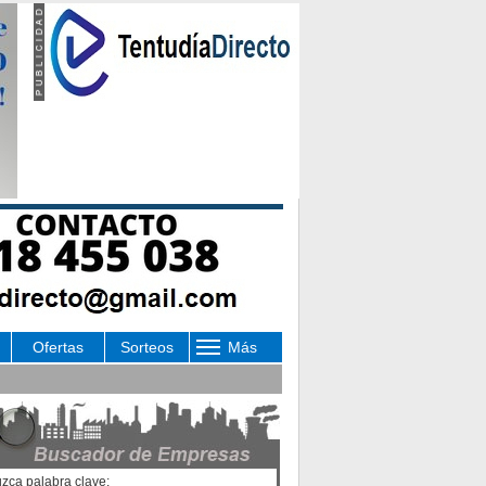
Ofertas
Sorteos
Más
uzca palabra clave: