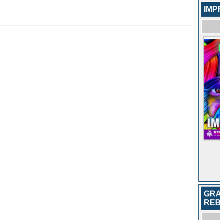
IMP
GRA
RE