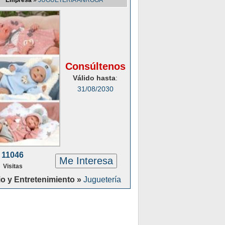
Empresa
»
JUGUETERÍA ANROGA
Consúltenos
Válido hasta
:
31/08/2030
11046
Me Interesa
Visitas
o y Entretenimiento »
Juguetería