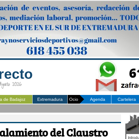
recto
osto 2026
ia de Badajoz
Extremadura
Ocio
Agenda
Cartelera
talamiento del Claustro
Introd