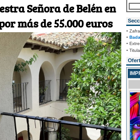
estra Señora de Belén en
por más de 55.000 euros
Secc
•
Zafra
•
Bada
•
Extr
•
Titul
Ofer
IMP