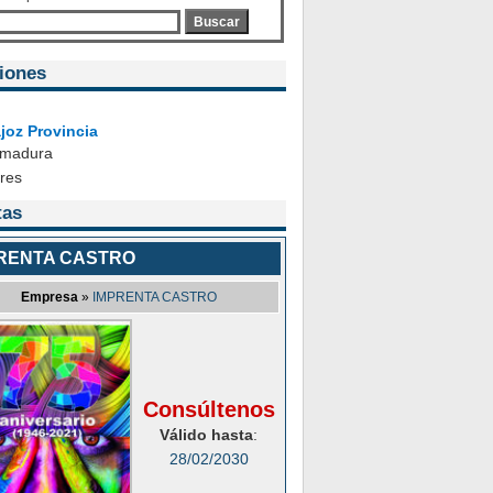
Buscar
iones
joz Provincia
emadura
ares
tas
RENTA CASTRO
Empresa
»
IMPRENTA CASTRO
Consúltenos
Válido hasta
:
28/02/2030