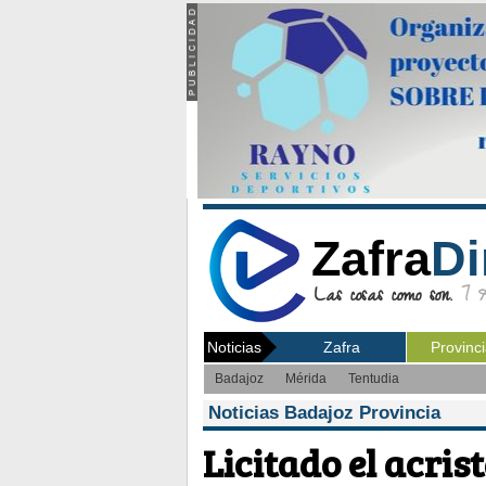
Zafra
Di
Las cosas como son.
7 Ag
Noticias
Zafra
Provinc
Badajoz
Mérida
Tentudia
Noticias Badajoz Provincia
Licitado el acris